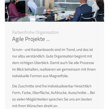
24h
/ 365days
Farbenfrohe Organisation
Agile Projekte ...
We offer support for our customers
Mon - Fri 8:00am - 5:00pm
(GMT +1)
Scrum- und Kanbanboards sind im Trend, und das ist
Get in touch
nur allzu verständlich. Gute Organisation beginnt mit
dem richtigen Überblick. Damit auch Sie alle Prozesse
Cybersteel Inc.
im Blick behalten, realisieren wir gemeinsam mit Ihnen
376-293 City Road, Suite 600
individuelle Formen aus Magnetfolie.
San Francisco, CA 94102
Die Zuschnitte sind frei individualisierbar hinsichtlich
Have any questions?
Form, Farbe, Oberfläche, Aufdrucke, Ausschnitte ... Bei
+44 1234 567 890
so vielen Möglichkeiten sprechen Sie uns am besten
mit Ihren Wünschen direkt an.
Drop us a line