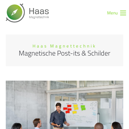
Menu
Login
Benutzername
Haas Magnettechnik
Magnetische Post-its & Schilder
Passwort
Anmelden
Register
|
Lost your password?
Support
Lorem ipsum dolor sit amet: