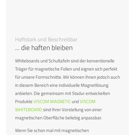
info@yourdomain.com
About us
Lorem ipsum dolor sit amet, consectetuer adipiscing elit.
Haftstark und Beschreibbar
Aenean commodo ligula eget dolor. Aenean massa. Cum
... die haften bleiben
sociis natoque penatibus et magnis dis parturient montes,
nascetur ridiculus mus. Donec quam felis, ultricies nec.
Whiteboards und Schultafeln sind der konventionelle
Träger für magnetische Folien und eignen sich perfekt
für unsere Formschnitte. Wir können Ihnen jedoch auch
in diesem Bereich eine individuelle Magnetlösung
anbieten. Die gemeinsam mit Stadur entwickelten
Produkte
VISCOM MAGNETIC
und
VISCOM
WHITEBOARD
sind Ihrer Vorstellung von einer
magnetischen Oberfläche beliebig anpassbar.
Wenn Sie schon mal mit magnetischen