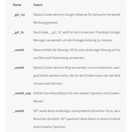
Name
Zweck
_gcl_au
Dieses Cookie wird von Google Adsense für Versuche mit websiteübergr
Werbung gesetzt.
_gcl_ls
Das Cookie „_gcl_ls“ wird für das Conversion-Tracking in Google Ads un
Manager verwendet, um die Anzeigenleistung zu messen.
_uetsid
Diese enthält die Sitzungs-ID für eine eindeutige Sitzung auf der Websit
von Microsoft Advertising verwendet.
_uetsid
Dieses Cookie wird von Bing verwendet, um zu bestimmen, welche Anze
geschaltet werden sollen, die für den Endbenutzer, der die Website dur
relevant sein können.
_uetsid_exp
Enthält das Ablaufdatum für den lokalen Speicher und Cookie mit ent
Namen.
_uetvid
UET weist diese eindeutige, anonymisierte Besucher-ID zu, die einen ei
Besucher darstellt. UET speichert diese Daten in einem Erstanbieter-Co
einem lokalen Speicher.