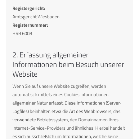
info@yourdomain.com
Registergericht:
Amtsgericht Wiesbaden
About us
Registernummer:
HRB 6008
Lorem ipsum dolor sit amet, consectetuer adipiscing elit.
Aenean commodo ligula eget dolor. Aenean massa. Cum
sociis natoque penatibus et magnis dis parturient montes,
2. Erfassung allgemeiner
nascetur ridiculus mus. Donec quam felis, ultricies nec.
Informationen beim Besuch unserer
Website
Wenn Sie auf unsere Website zugreifen, werden
automatisch mittels eines Cookies Informationen
allgemeiner Natur erfasst. Diese Informationen (Server-
Logfiles) beinhalten etwa die Art des Webbrowsers, das
verwendete Betriebssystem, den Domainnamen Ihres
Internet-Service-Providers und ähnliches. Hierbei handelt
es sich ausschließlich um Informationen, welche keine