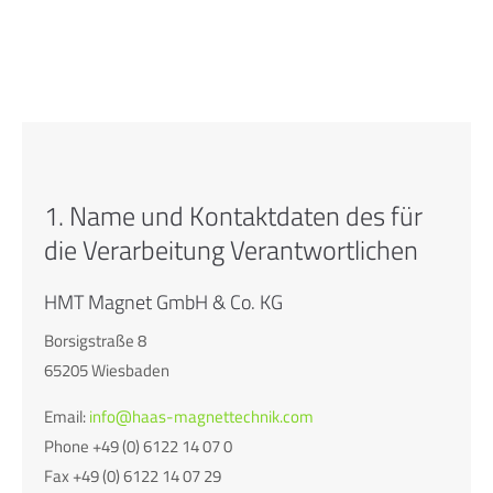
24h
/ 365days
We offer support for our customers
Mon - Fri 8:00am - 5:00pm
(GMT +1)
1. Name und Kontaktdaten des für
die Verarbeitung Verantwortlichen
Get in touch
Cybersteel Inc.
HMT Magnet GmbH & Co. KG
376-293 City Road, Suite 600
Borsigstraße 8
San Francisco, CA 94102
65205 Wiesbaden
Have any questions?
Email:
info@haas-magnettechnik.com
+44 1234 567 890
Phone +49 (0) 6122 14 07 0
Fax +49 (0) 6122 14 07 29
Drop us a line