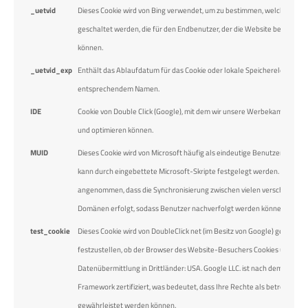
_uetvid
Dieses Cookie wird von Bing verwendet, um zu bestimmen, welche Anze
geschaltet werden, die für den Endbenutzer, der die Website besucht, re
können.
_uetvid_exp
Enthält das Ablaufdatum für das Cookie oder lokale Speicherelement m
entsprechendem Namen.
IDE
Cookie von Double Click (Google), mit dem wir unsere Werbekampagnen
und optimieren können.
MUID
Dieses Cookie wird von Microsoft häufig als eindeutige Benutzer-ID ver
kann durch eingebettete Microsoft-Skripte festgelegt werden. Es wird 
angenommen, dass die Synchronisierung zwischen vielen verschiedenen
Domänen erfolgt, sodass Benutzer nachverfolgt werden können.
test_cookie
Dieses Cookie wird von DoubleClick net (im Besitz von Google) gesetzt, 
festzustellen, ob der Browser des Website-Besuchers Cookies unterstü
Datenübermittlung in Drittländer: USA. Google LLC. ist nach dem Data P
Framework zertifiziert, was bedeutet, dass Ihre Rechte als betroffene 
gewährleistet werden können.