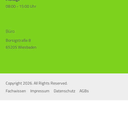
08:00 - 15:00 Uhr
24h
/ 365days
Büro
Borsigstraße 8
65205 Wiesbaden
We offer support for our customers
Mon - Fri 8:00am - 5:00pm
(GMT +1)
Get in touch
Cybersteel Inc.
Copyright 2026. All Rights Reserved.
376-293 City Road, Suite 600
San Francisco, CA 94102
Fachwissen
Impressum
Datenschutz
AGBs
Have any questions?
+44 1234 567 890
Drop us a line