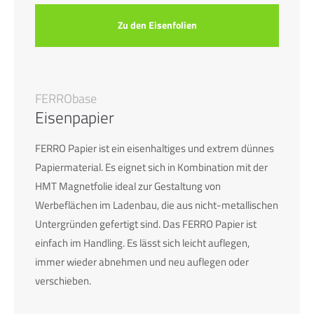
info@yourdomain.com
Zu den Eisenfolien
About us
Lorem ipsum dolor sit amet, consectetuer adipiscing elit.
FERRObase
Aenean commodo ligula eget dolor. Aenean massa. Cum
Eisenpapier
sociis natoque penatibus et magnis dis parturient montes,
nascetur ridiculus mus. Donec quam felis, ultricies nec.
FERRO Papier ist ein eisenhaltiges und extrem dünnes
Papiermaterial. Es eignet sich in Kombination mit der
HMT Magnetfolie ideal zur Gestaltung von
Werbeflächen im Ladenbau, die aus nicht-metallischen
Untergründen gefertigt sind. Das FERRO Papier ist
einfach im Handling. Es lässt sich leicht auflegen,
immer wieder abnehmen und neu auflegen oder
verschieben.