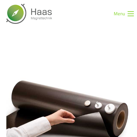
Menu
Login
Benutzername
Passwort
Anmelden
Register
|
Lost your password?
Support
Lorem ipsum dolor sit amet: