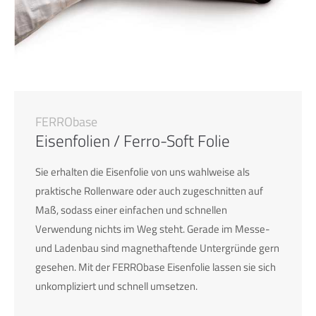
24h
/ 365days
We offer support for our customers
FERRObase
Mon - Fri 8:00am - 5:00pm
(GMT +1)
Eisenfolien / Ferro-Soft Folie
Get in touch
Sie erhalten die Eisenfolie von uns wahlweise als
Cybersteel Inc.
praktische Rollenware oder auch zugeschnitten auf
376-293 City Road, Suite 600
Maß, sodass einer einfachen und schnellen
San Francisco, CA 94102
Verwendung nichts im Weg steht. Gerade im Messe-
und Ladenbau sind magnethaftende Untergründe gern
Have any questions?
gesehen. Mit der FERRObase Eisenfolie lassen sie sich
+44 1234 567 890
unkompliziert und schnell umsetzen.
Drop us a line