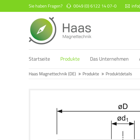
Sie haben Fragen?
0049 (0) 6122 14 07-0
inf
Login
Supp
Benutzername
Lorem ip
2
Startseite
Produkte
Das Unternehmen
Passwort
Haas Magnettechnik (DE)
Produkte
Produktdetails
We offer
Anmelden
Mon - F
Register
|
Lost your password?