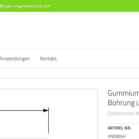
o@haas-magnettechnik.com
ort
Get in touch
sum dolor sit amet:
Cybersteel Inc.
376-293 City Road, Suite 600
San Francisco, CA 94102
4h
Anwendungen
Kontakt
/ 365days
Have any questions?
+44 1234 567 890
Drop us a line
Gummiumm
info@yourdomain.com
 support for our customers
ri 8:00am - 5:00pm
(GMT +1)
Bohrung 
Durchmesser: 
ARTIKEL NR.
HN088sH