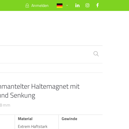
Anmelden
About us
Lorem ipsum dolor sit amet, consectetuer
adipiscing elit.
Aenean commodo ligula eget dolor. Aenean
massa. Cum sociis natoque penatibus et
magnis dis parturient montes, nascetur
ridiculus mus. Donec quam felis, ultricies
nec.
antelter Haltemagnet mit
und Senkung
88 mm
Material
Gewinde
Extrem Haftstark