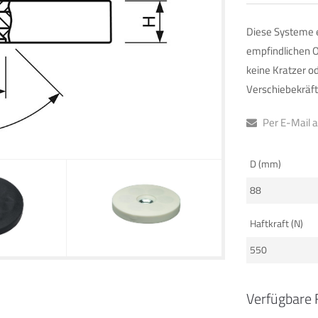
Diese Systeme 
empfindlichen O
keine Kratzer o
Verschiebekräf
Per E-Mail 
D (mm)
88
Haftkraft (N)
550
Verfügbare 