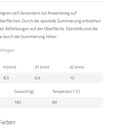
eignen sich besonders zur Anwendung auf
berflächen. Durch die spezielle Gummierung entstehen
der Abfärbungen auf der Oberfläche. Ebenfalls sind die
te durch die Gummierung höher.
anfragen
H (mm)
d1 (mm)
d2 (mm)
8,5
6,6
12
Gewicht (g)
Temperatur (°C)
182
80
Farben