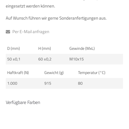
info@yourdomain.com
eingesetzt werden können.
Auf Wunsch führen wir gerne Sonderanfertigungen aus.
About us
Lorem ipsum dolor sit amet, consectetuer adipiscing elit.
Per E-Mail anfragen
Aenean commodo ligula eget dolor. Aenean massa. Cum
sociis natoque penatibus et magnis dis parturient montes,
D (mm)
H (mm)
Gewinde (MxL)
nascetur ridiculus mus. Donec quam felis, ultricies nec.
50 ±0,1
60 ±0,2
M10x15
Haftkraft (N)
Gewicht (g)
Temperatur (°C)
1.000
915
80
Verfügbare Farben