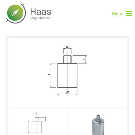
Menu
Login
Benutzername
Passwort
Anmelden
Register
|
Lost your password?
Support
Lorem ipsum dolor sit amet: