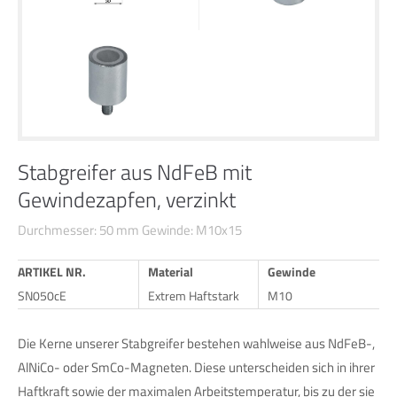
24h
/ 365days
We offer support for our customers
Mon - Fri 8:00am - 5:00pm
(GMT +1)
Stabgreifer aus NdFeB mit
Gewindezapfen, verzinkt
Get in touch
Durchmesser: 50 mm Gewinde: M10x15
Cybersteel Inc.
376-293 City Road, Suite 600
ARTIKEL NR.
Material
Gewinde
San Francisco, CA 94102
SN050cE
Extrem Haftstark
M10
Have any questions?
Die Kerne unserer Stabgreifer bestehen wahlweise aus NdFeB-,
+44 1234 567 890
AlNiCo- oder SmCo-Magneten. Diese unterscheiden sich in ihrer
Haftkraft sowie der maximalen Arbeitstemperatur, bis zu der sie
Drop us a line