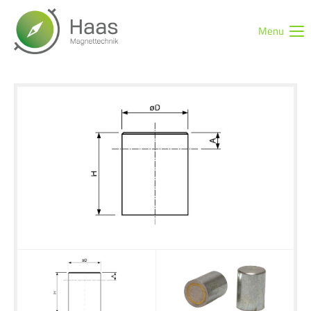
Menu
Login
Benutzername
Passwort
Anmelden
Register
|
Lost your password?
Support
Lorem ipsum dolor sit amet: