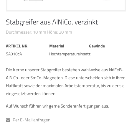
24h
Stabgreifer aus AlNiCo, verzinkt
/ 365days
Durchmesser: 10 mm Höhe: 20 mm
ARTIKEL NR.
Material
Gewinde
We offer support for our customers
SA010cA
Hochtemperatureinsatz
Mon - Fri 8:00am - 5:00pm
(GMT +1)
Get in touch
Die Kerne unserer Stabgreifer bestehen wahlweise aus NdFeB-,
AlNiCo- oder SmCo-Magneten. Diese unterscheiden sich in ihrer
Cybersteel Inc.
Haftkraft sowie der maximalen Arbeitstemperatur, bis zu der sie
376-293 City Road, Suite 600
San Francisco, CA 94102
eingesetzt werden können.
Auf Wunsch führen wir gerne Sonderanfertigungen aus.
Have any questions?
+44 1234 567 890
Per E-Mail anfragen
Drop us a line