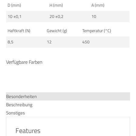
D (mm)
H (mm)
A (mm)
info@yourdomain.com
10 ±0,1
20 ±0,2
10
About us
Haftkraft (N)
Gewicht (g)
Temperatur (°C)
Lorem ipsum dolor sit amet, consectetuer adipiscing elit.
8,5
12
450
Aenean commodo ligula eget dolor. Aenean massa. Cum
sociis natoque penatibus et magnis dis parturient montes,
nascetur ridiculus mus. Donec quam felis, ultricies nec.
Verfügbare Farben
Besonderheiten
Beschreibung
Sonstiges
Features