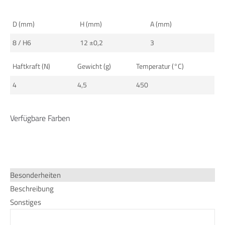
info@yourdomain.com
D (mm)
H (mm)
A (mm)
About us
8 / H6
12 ±0,2
3
Lorem ipsum dolor sit amet, consectetuer adipiscing elit.
Haftkraft (N)
Gewicht (g)
Temperatur (°C)
Aenean commodo ligula eget dolor. Aenean massa. Cum
sociis natoque penatibus et magnis dis parturient montes,
4
4,5
450
nascetur ridiculus mus. Donec quam felis, ultricies nec.
Verfügbare Farben
Besonderheiten
Beschreibung
Sonstiges