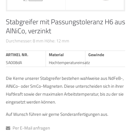
24h
Stabgreifer mit Passungstoleranz H6 aus
/ 365days
AlNiCo, verzinkt
Durchmesser: 8 mm Höhe: 12 mm
We offer support for our customers
Mon - Fri 8:00am - 5:00pm
(GMT +1)
ARTIKEL NR.
Material
Gewinde
SA008dA
Hochtemperatureinsatz
Get in touch
Die Kerne unserer Stabgreifer bestehen wahlweise aus NdFeB-,
Cybersteel Inc.
376-293 City Road, Suite 600
AlNiCo- oder SmCo-Magneten. Diese unterscheiden sich in ihrer
San Francisco, CA 94102
Haftkraft sowie der maximalen Arbeitstemperatur, bis zu der sie
eingesetzt werden können.
Have any questions?
Auf Wunsch führen wir gerne Sonderanfertigungen aus.
+44 1234 567 890
Per E-Mail anfragen
Drop us a line