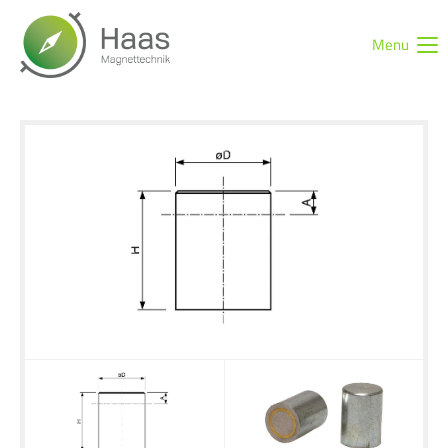
Menu
Login
Benutzername
Passwort
Anmelden
Register
|
Lost your password?
Support
Lorem ipsum dolor sit amet: