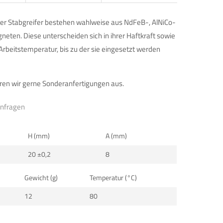
er Stabgreifer bestehen wahlweise aus NdFeB-, AlNiCo-
ten. Diese unterscheiden sich in ihrer Haftkraft sowie
rbeitstemperatur, bis zu der sie eingesetzt werden
en wir gerne Sonderanfertigungen aus.
anfragen
H (mm)
A (mm)
20 ±0,2
8
Gewicht (g)
Temperatur (°C)
12
80