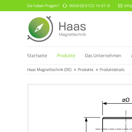
Sie haben Fragen?
0049 (0) 6122 14 07-0
inf
Login
Supp
Benutzername
Lorem ip
2
Startseite
Produkte
Das Unternehmen
Passwort
Haas Magnettechnik (DE)
Produkte
Produktdetails
We offer
Anmelden
Mon - F
Register
|
Lost your password?