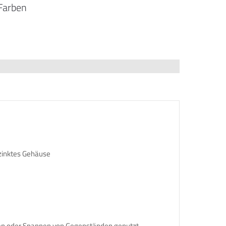
Farben
zinktes Gehäuse
ieren oder Spannen von Gegenständen genutzt