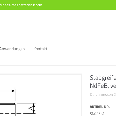
o@haas-magnettechnik.com
ort
Get in touch
sum dolor sit amet:
Cybersteel Inc.
376-293 City Road, Suite 600
San Francisco, CA 94102
4h
Anwendungen
Kontakt
/ 365days
Have any questions?
+44 1234 567 890
Drop us a line
Stabgreif
info@yourdomain.com
 support for our customers
ri 8:00am - 5:00pm
(GMT +1)
NdFeB, ve
Durchmesser: 
ARTIKEL NR.
SN025dA