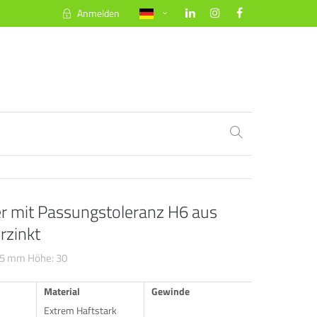
Anmelden
About us
Lorem ipsum dolor sit amet, consectetuer
adipiscing elit.
Aenean commodo ligula eget dolor. Aenean
massa. Cum sociis natoque penatibus et
magnis dis parturient montes, nascetur
ridiculus mus. Donec quam felis, ultricies
nec.
er mit Passungstoleranz H6 aus
rzinkt
25 mm Höhe: 30
Material
Gewinde
Extrem Haftstark