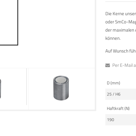
Die Kerne unser
oder SmCo-Magne
der maximalen A
können.
Auf Wunsch führ
Per E-Mail 
D (mm)
25 / H6
Haftkraft (N)
190