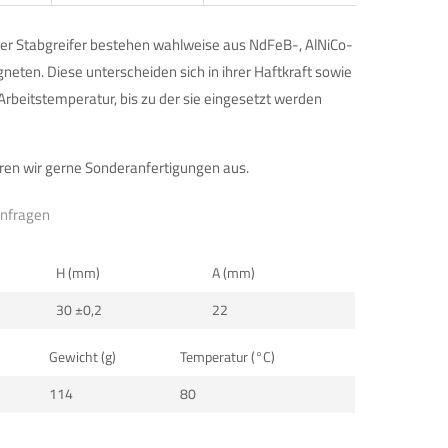
er Stabgreifer bestehen wahlweise aus NdFeB-, AlNiCo-
ten. Diese unterscheiden sich in ihrer Haftkraft sowie
rbeitstemperatur, bis zu der sie eingesetzt werden
en wir gerne Sonderanfertigungen aus.
anfragen
H (mm)
A (mm)
30 ±0,2
22
Gewicht (g)
Temperatur (°C)
114
80