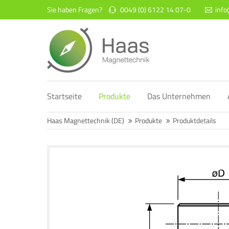
Sie haben Fragen?
0049 (0) 6122 14 07-0
inf
Login
Supp
Benutzername
Lorem ip
2
Startseite
Produkte
Das Unternehmen
Passwort
Haas Magnettechnik (DE)
Produkte
Produktdetails
We offer
Anmelden
Mon - F
Register
|
Lost your password?