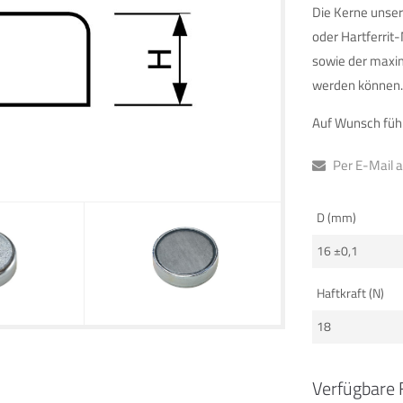
Die Kerne unse
oder Hartferrit-
sowie der maxim
werden können.
Auf Wunsch führ
Per E-Mail 
D (mm)
16 ±0,1
Haftkraft (N)
18
Verfügbare 