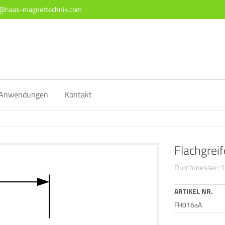
o@haas-magnettechnik.com
ort
Get in touch
sum dolor sit amet:
Cybersteel Inc.
376-293 City Road, Suite 600
San Francisco, CA 94102
4h
Anwendungen
Kontakt
/ 365days
Have any questions?
+44 1234 567 890
Drop us a line
Flachgreif
info@yourdomain.com
 support for our customers
ri 8:00am - 5:00pm
(GMT +1)
Durchmesser: 
ARTIKEL NR.
FH016aA