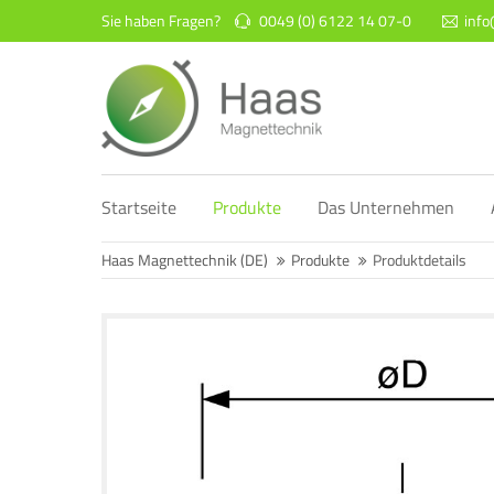
Sie haben Fragen?
0049 (0) 6122 14 07-0
inf
Login
Supp
Benutzername
Lorem ip
2
Startseite
Produkte
Das Unternehmen
Passwort
Haas Magnettechnik (DE)
Produkte
Produktdetails
We offer
Anmelden
Mon - F
Register
|
Lost your password?