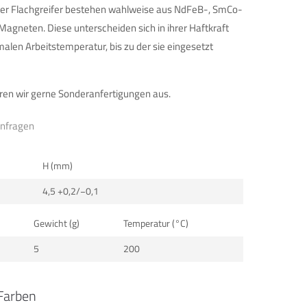
rer Flachgreifer bestehen wahlweise aus NdFeB-, SmCo-
Magneten. Diese unterscheiden sich in ihrer Haftkraft
alen Arbeitstemperatur, bis zu der sie eingesetzt
en wir gerne Sonderanfertigungen aus.
anfragen
H (mm)
4,5 +0,2/−0,1
Gewicht (g)
Temperatur (°C)
5
200
Farben