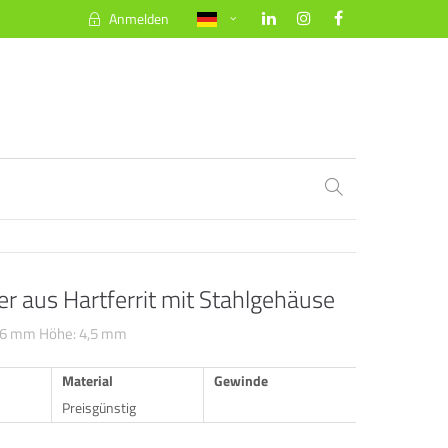
Anmelden
About us
Lorem ipsum dolor sit amet, consectetuer
adipiscing elit.
Aenean commodo ligula eget dolor. Aenean
massa. Cum sociis natoque penatibus et
magnis dis parturient montes, nascetur
ridiculus mus. Donec quam felis, ultricies
nec.
er aus Hartferrit mit Stahlgehäuse
16 mm Höhe: 4,5 mm
Material
Gewinde
Preisgünstig