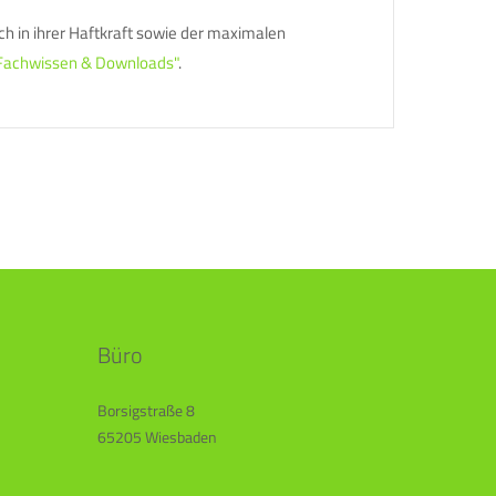
h in ihrer Haftkraft sowie der maximalen
 "Fachwissen & Downloads"
.
Büro
Borsigstraße 8
65205 Wiesbaden