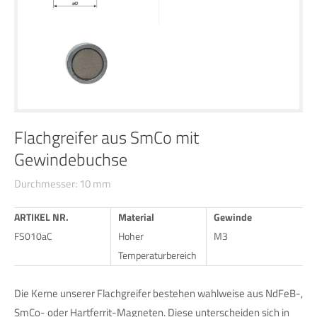
24h
/ 365days
We offer support for our customers
Mon - Fri 8:00am - 5:00pm
(GMT +1)
Flachgreifer aus SmCo mit
Gewindebuchse
Get in touch
Durchmesser: 10 mm
Cybersteel Inc.
376-293 City Road, Suite 600
ARTIKEL NR.
Material
Gewinde
San Francisco, CA 94102
FS010aC
Hoher
M3
Temperaturbereich
Have any questions?
+44 1234 567 890
Die Kerne unserer Flachgreifer bestehen wahlweise aus NdFeB-,
SmCo- oder Hartferrit-Magneten. Diese unterscheiden sich in
Drop us a line