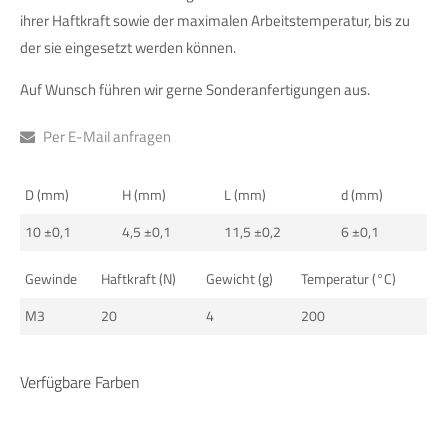
info@yourdomain.com
ihrer Haftkraft sowie der maximalen Arbeitstemperatur, bis zu
der sie eingesetzt werden können.
About us
Auf Wunsch führen wir gerne Sonderanfertigungen aus.
Lorem ipsum dolor sit amet, consectetuer adipiscing elit.
Per E-Mail anfragen
Aenean commodo ligula eget dolor. Aenean massa. Cum
sociis natoque penatibus et magnis dis parturient montes,
nascetur ridiculus mus. Donec quam felis, ultricies nec.
D (mm)
H (mm)
L (mm)
d (mm)
10 ±0,1
4,5 ±0,1
11,5 ±0,2
6 ±0,1
Gewinde
Haftkraft (N)
Gewicht (g)
Temperatur (°C)
M3
20
4
200
Verfügbare Farben