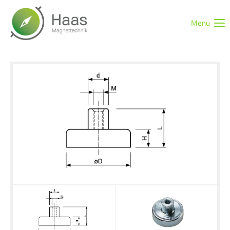
Menu
Login
Benutzername
Passwort
Anmelden
Register
|
Lost your password?
Support
Lorem ipsum dolor sit amet: