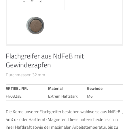
24h
/ 365days
We offer support for our customers
Mon - Fri 8:00am - 5:00pm
(GMT +1)
Flachgreifer aus NdFeB mit
Gewindezapfen
Get in touch
Durchmesser: 32 mm
Cybersteel Inc.
376-293 City Road, Suite 600
ARTIKEL NR.
Material
Gewinde
San Francisco, CA 94102
FN032aE
Extrem Haftstark
M6
Have any questions?
Die Kerne unserer Flachgreifer bestehen wahlweise aus NdFeB-,
+44 1234 567 890
SmCo- oder Hartferrit-Magneten. Diese unterscheiden sich in
ihrer Haftkraft sowie der maximalen Arbeitstemperatur, bis zu
Drop us a line