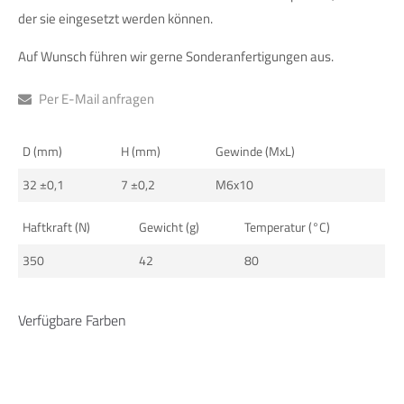
info@yourdomain.com
der sie eingesetzt werden können.
Auf Wunsch führen wir gerne Sonderanfertigungen aus.
About us
Lorem ipsum dolor sit amet, consectetuer adipiscing elit.
Per E-Mail anfragen
Aenean commodo ligula eget dolor. Aenean massa. Cum
sociis natoque penatibus et magnis dis parturient montes,
D (mm)
H (mm)
Gewinde (MxL)
nascetur ridiculus mus. Donec quam felis, ultricies nec.
32 ±0,1
7 ±0,2
M6x10
Haftkraft (N)
Gewicht (g)
Temperatur (°C)
350
42
80
Verfügbare Farben