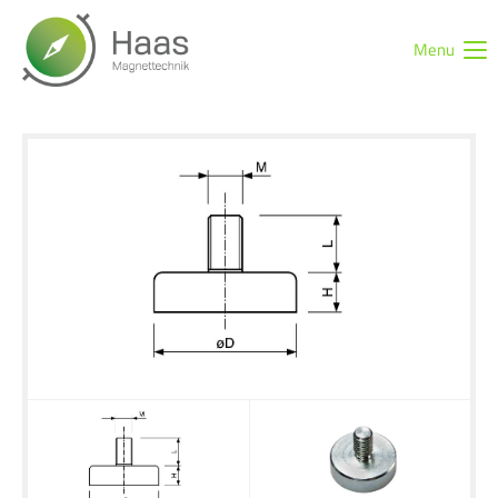
Menu
Login
Benutzername
Passwort
Anmelden
Register
|
Lost your password?
Support
Lorem ipsum dolor sit amet: