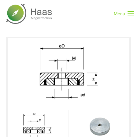
Menu
Login
Benutzername
Passwort
Anmelden
Register
|
Lost your password?
Support
Lorem ipsum dolor sit amet: