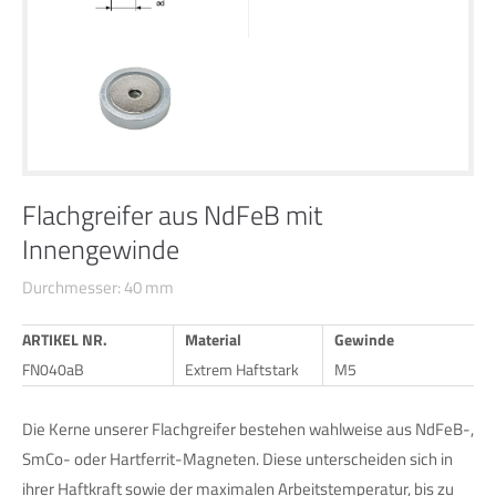
24h
/ 365days
We offer support for our customers
Mon - Fri 8:00am - 5:00pm
(GMT +1)
Flachgreifer aus NdFeB mit
Innengewinde
Get in touch
Durchmesser: 40 mm
Cybersteel Inc.
376-293 City Road, Suite 600
ARTIKEL NR.
Material
Gewinde
San Francisco, CA 94102
FN040aB
Extrem Haftstark
M5
Have any questions?
Die Kerne unserer Flachgreifer bestehen wahlweise aus NdFeB-,
+44 1234 567 890
SmCo- oder Hartferrit-Magneten. Diese unterscheiden sich in
ihrer Haftkraft sowie der maximalen Arbeitstemperatur, bis zu
Drop us a line