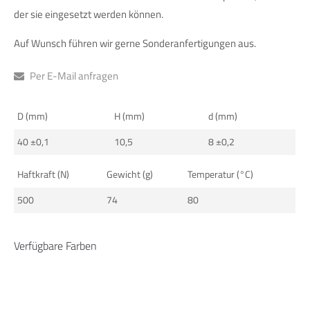
info@yourdomain.com
der sie eingesetzt werden können.
Auf Wunsch führen wir gerne Sonderanfertigungen aus.
About us
Lorem ipsum dolor sit amet, consectetuer adipiscing elit.
Per E-Mail anfragen
Aenean commodo ligula eget dolor. Aenean massa. Cum
sociis natoque penatibus et magnis dis parturient montes,
D (mm)
H (mm)
d (mm)
nascetur ridiculus mus. Donec quam felis, ultricies nec.
40 ±0,1
10,5
8 ±0,2
Haftkraft (N)
Gewicht (g)
Temperatur (°C)
500
74
80
Verfügbare Farben