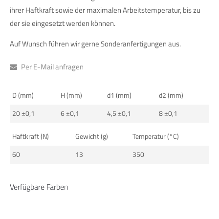
info@yourdomain.com
ihrer Haftkraft sowie der maximalen Arbeitstemperatur, bis zu
der sie eingesetzt werden können.
About us
Auf Wunsch führen wir gerne Sonderanfertigungen aus.
Lorem ipsum dolor sit amet, consectetuer adipiscing elit.
Per E-Mail anfragen
Aenean commodo ligula eget dolor. Aenean massa. Cum
sociis natoque penatibus et magnis dis parturient montes,
nascetur ridiculus mus. Donec quam felis, ultricies nec.
D (mm)
H (mm)
d1 (mm)
d2 (mm)
20 ±0,1
6 ±0,1
4,5 ±0,1
8 ±0,1
Haftkraft (N)
Gewicht (g)
Temperatur (°C)
60
13
350
Verfügbare Farben