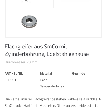
24h
/ 365days
We offer support for our customers
Mon - Fri 8:00am - 5:00pm
(GMT +1)
Flachgreifer aus SmCo mit
Zylinderbohrung, Edelstahlgehäuse
Get in touch
Durchmesser: 20 mm
Cybersteel Inc.
376-293 City Road, Suite 600
ARTIKEL NR.
Material
Gewinde
San Francisco, CA 94102
FH020li
Hoher
Temperaturbereich
Have any questions?
+44 1234 567 890
Die Kerne unserer Flachgreifer bestehen wahlweise aus NdFeB-,
SmCo- oder Hartferrit-Magneten. Diese unterscheiden sich in
Drop us a line