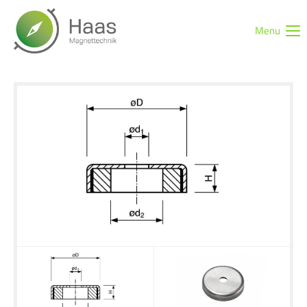
Menu
Login
Benutzername
Passwort
Anmelden
Register
|
Lost your password?
Support
Lorem ipsum dolor sit amet: