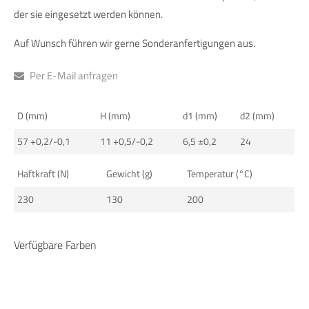
info@yourdomain.com
der sie eingesetzt werden können.
Auf Wunsch führen wir gerne Sonderanfertigungen aus.
About us
Lorem ipsum dolor sit amet, consectetuer adipiscing elit.
Per E-Mail anfragen
Aenean commodo ligula eget dolor. Aenean massa. Cum
sociis natoque penatibus et magnis dis parturient montes,
D (mm)
H (mm)
d1 (mm)
d2 (mm)
nascetur ridiculus mus. Donec quam felis, ultricies nec.
57 +0,2/-0,1
11 +0,5/-0,2
6,5 ±0,2
24
Haftkraft (N)
Gewicht (g)
Temperatur (°C)
230
130
200
Verfügbare Farben