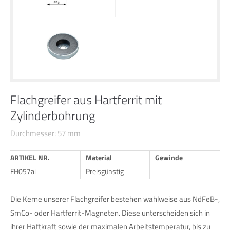
24h
/ 365days
We offer support for our customers
Mon - Fri 8:00am - 5:00pm
(GMT +1)
Flachgreifer aus Hartferrit mit
Zylinderbohrung
Get in touch
Durchmesser: 57 mm
Cybersteel Inc.
376-293 City Road, Suite 600
ARTIKEL NR.
Material
Gewinde
San Francisco, CA 94102
FH057ai
Preisgünstig
Have any questions?
Die Kerne unserer Flachgreifer bestehen wahlweise aus NdFeB-,
+44 1234 567 890
SmCo- oder Hartferrit-Magneten. Diese unterscheiden sich in
ihrer Haftkraft sowie der maximalen Arbeitstemperatur, bis zu
Drop us a line