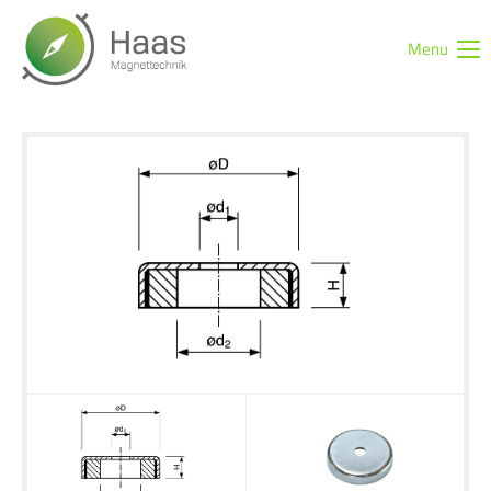
Menu
Login
Benutzername
Passwort
Anmelden
Register
|
Lost your password?
Support
Lorem ipsum dolor sit amet: