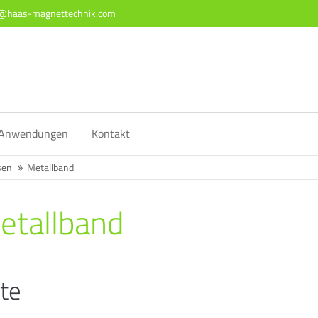
o@haas-magnettechnik.com
ort
Get in touch
sum dolor sit amet:
Cybersteel Inc.
376-293 City Road, Suite 600
San Francisco, CA 94102
4h
Anwendungen
Kontakt
/ 365days
Have any questions?
+44 1234 567 890
sen
Metallband
Drop us a line
etallband
info@yourdomain.com
 support for our customers
ri 8:00am - 5:00pm
(GMT +1)
te