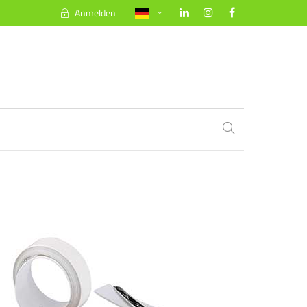
Anmelden
About us
Lorem ipsum dolor sit amet, consectetuer
adipiscing elit.
Aenean commodo ligula eget dolor. Aenean
massa. Cum sociis natoque penatibus et
magnis dis parturient montes, nascetur
ridiculus mus. Donec quam felis, ultricies
nec.