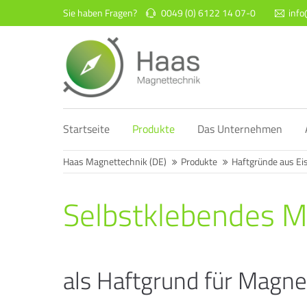
Sie haben Fragen?
0049 (0) 6122 14 07-0
inf
Login
Supp
Benutzername
Lorem ip
2
Startseite
Produkte
Das Unternehmen
Passwort
Haas Magnettechnik (DE)
Produkte
Haftgründe aus Ei
Selbstklebendes M
We offer
Anmelden
Mon - F
Register
|
Lost your password?
als Haftgrund für Magne